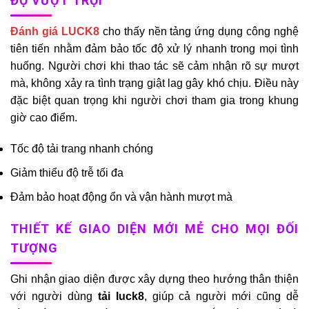
ĐỘ VƯỢT TRỘI
Đánh giá LUCK8
cho thấy nền tảng ứng dụng công nghệ
tiên tiến nhằm đảm bảo tốc độ xử lý nhanh trong mọi tình
huống. Người chơi khi thao tác sẽ cảm nhận rõ sự mượt
mà, không xảy ra tình trạng giật lag gây khó chịu. Điều này
đặc biệt quan trọng khi người chơi tham gia trong khung
giờ cao điểm.
Tốc độ tải trang nhanh chóng
Giảm thiểu độ trễ tối đa
Đảm bảo hoạt động ổn và vận hành mượt mà
THIẾT KẾ GIAO DIỆN MỚI MẺ CHO MỌI ĐỐI
TƯỢNG
Ghi nhận giao diện được xây dựng theo hướng thân thiện
với người dùng
tải luck8
, giúp cả người mới cũng dễ