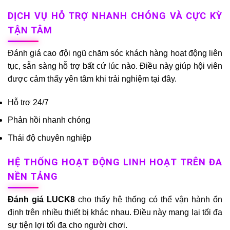
DỊCH VỤ HỖ TRỢ NHANH CHÓNG VÀ CỰC KỲ
TẬN TÂM
Đánh giá cao đội ngũ chăm sóc khách hàng hoạt động liên
tục, sẵn sàng hỗ trợ bất cứ lúc nào. Điều này giúp hội viên
được cảm thấy yên tâm khi trải nghiệm tại đây.
Hỗ trợ 24/7
Phản hồi nhanh chóng
Thái độ chuyên nghiệp
HỆ THỐNG HOẠT ĐỘNG LINH HOẠT TRÊN ĐA
NỀN TẢNG
Đánh giá LUCK8
cho thấy hệ thống có thể vận hành ổn
định trên nhiều thiết bị khác nhau. Điều này mang lại tối đa
sự tiện lợi tối đa cho người chơi.