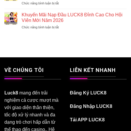
ở
Chức năng bình luận bị tắt
–
Thành
AC
Màn
London
Milan
Tranh
Khuyến Mãi Nạp Đầu LUCK8 Đỉnh Cao Cho Hội
Vs
Tài
Viên Mới Năm 2026
Roma
Kịch
ở
Chức năng bình luận bị tắt
–
Tính
Khuyến
Những
Mãi
Phân
Nạp
Tích
Đầu
Chuyên
LUCK8
Sâu
Đỉnh
Trận
Cao
Đấu
Cho
2026
VỀ CHÚNG TÔI
LIÊN KẾT NHANH
Hội
Viên
Mới
Năm
2026
Luck8
mang đến trải
Đăng Ký LUCK8
nghiệm cá cược mượt mà
Đăng Nhập LUCK8
với giao diện thân thiện,
tốc độ xử lý nhanh và đa
Tải APP LUCK8
dạng trò chơi hấp dẫn từ
thể thao đến casino.. Hệ