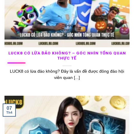
LUCK8 CÓ LỪA ĐẢO KHÔNG? – GÓC NHÌN TỔNG QUAN
THỰC TẾ
LUCK8 có lừa đảo không? Đây là vấn đề được đông đảo hội
viên quan [...]
07
Th4