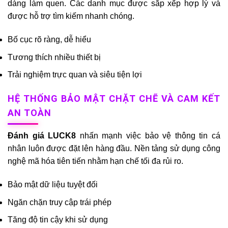
dàng làm quen. Các danh mục được sắp xếp hợp lý và
được hỗ trợ tìm kiếm nhanh chóng.
Bố cục rõ ràng, dễ hiểu
Tương thích nhiều thiết bị
Trải nghiệm trực quan và siêu tiện lợi
HỆ THỐNG BẢO MẬT CHẶT CHẼ VÀ CAM KẾT
AN TOÀN
Đánh giá LUCK8
nhấn mạnh việc bảo vệ thông tin cá
nhân luôn được đặt lên hàng đầu. Nền tảng sử dụng công
nghệ mã hóa tiên tiến nhằm hạn chế tối đa rủi ro.
Bảo mật dữ liệu tuyệt đối
Ngăn chặn truy cập trái phép
Tăng độ tin cậy khi sử dụng