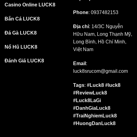
Casino Online LUCK8
Phone
: 0937482153
Bắn Cá LUCK8
Địa chỉ
: 14/3C Nguyễn
Đá Gà LUCK8
Hữu Nam, Long Thạnh Mỹ,
Long Bình, Hồ Chí Minh,
Nổ Hũ LUCK8
Việt Nam
Đánh Giá LUCK8
Email
:
luck8srucom@gmail.com
Tags
:
#Luck8 #luck8
#ReviewLuck8
#Luck8LaGi
#DanhGiaLuck8
#TraiNghiemLuck8
#HuongDanLuck8