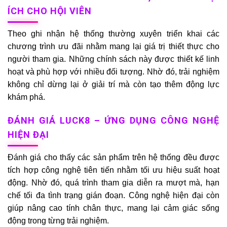
ÍCH CHO HỘI VIÊN
Theo ghi nhận hệ thống thường xuyên triển khai các
chương trình ưu đãi nhằm mang lại giá trị thiết thực cho
người tham gia. Những chính sách này được thiết kế linh
hoạt và phù hợp với nhiều đối tượng. Nhờ đó, trải nghiệm
không chỉ dừng lại ở giải trí mà còn tạo thêm động lực
khám phá.
ĐÁNH GIÁ LUCK8 – ỨNG DỤNG CÔNG NGHỆ
HIỆN ĐẠI
Đánh giá cho thấy các sản phẩm trên hệ thống đều được
tích hợp công nghệ tiên tiến nhằm tối ưu hiệu suất hoạt
động. Nhờ đó, quá trình tham gia diễn ra mượt mà, hạn
chế tối đa tình trạng gián đoạn. Công nghệ hiện đại còn
giúp nâng cao tính chân thực, mang lại cảm giác sống
động trong từng trải nghiệm.