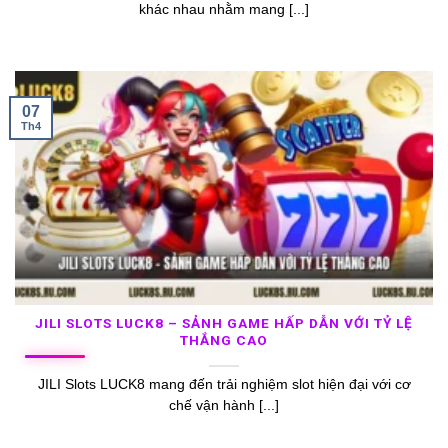
khác nhau nhằm mang [...]
07
Th4
JILI SLOTS LUCK8 – SẢNH GAME HẤP DẪN VỚI TỶ LỆ
THẮNG CAO
JILI Slots LUCK8 mang đến trải nghiệm slot hiện đại với cơ
chế vận hành [...]