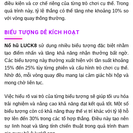
điều kiện và cơ chế riêng của từng trò chơi cụ thể. Trong
quá trình này, tỷ lệ thắng có thể tăng nhẹ khoảng 10% so
với vòng quay thông thường.
BIỂU TƯỢNG DỄ KÍCH HOẠT
Nổ hũ LUCK8
sử dụng nhiều biểu tượng đặc biệt nhằm
tạo điểm nhấn và tăng khả năng nhận thưởng bất ngờ.
Các biểu tượng này thường xuất hiện với tần suất khoảng
15% đến 25% tùy từng phiên và cấu hình trò chơi cụ thể.
Nhờ đó, mỗi vòng quay đều mang lại cảm giác hồi hộp và
mong chờ liên tục.
Việc hiểu rõ vai trò của từng biểu tượng sẽ giúp tối ưu hóa
trải nghiệm và nâng cao khả năng đạt kết quả tốt. Một số
biểu tượng còn có khả năng thay thế vị trí khác với tỷ lệ hỗ
trợ lên đến 30% trong các tổ hợp thắng. Điều này tạo nên
sự linh hoạt và tăng tính chiến thuật trong quá trình tham