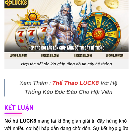
Hợp tác đối tác lớn giúp tăng độ tin cậy hệ thống
Xem Thêm :
Thể Thao LUCK8
Với Hệ
Thống Kèo Độc Đáo Cho Hội Viên
KẾT LUẬN
Nổ hũ LUCK8
mang lại không gian giải trí đầy hứng khởi
với nhiều cơ hội hấp dẫn đang chờ đón. Sự kết hợp giữa