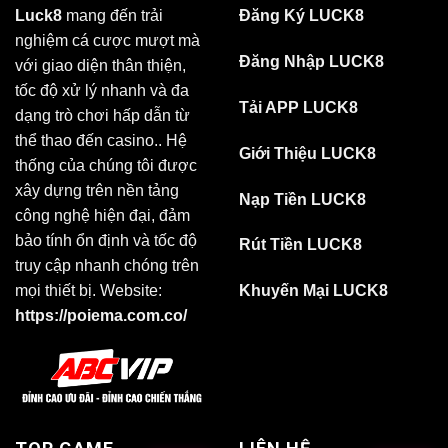
2026
Luck8
mang đến trải
Đăng Ký LUCK8
nghiệm cá cược mượt mà
Đăng Nhập LUCK8
với giao diện thân thiện,
tốc độ xử lý nhanh và đa
Tải APP LUCK8
dạng trò chơi hấp dẫn từ
thể thao đến casino.. Hệ
Giới Thiệu LUCK8
thống của chúng tôi được
xây dựng trên nền tảng
Nạp Tiền LUCK8
công nghệ hiện đại, đảm
bảo tính ổn định và tốc độ
Rút Tiền LUCK8
truy cập nhanh chóng trên
Khuyến Mại LUCK8
mọi thiết bị. Website:
https://poiema.com.co/