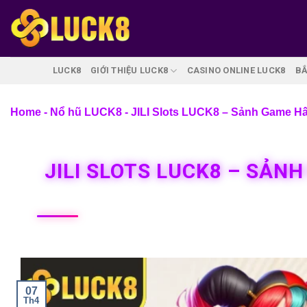
Bỏ
qua
nội
dung
LUCK8
GIỚI THIỆU LUCK8
CASINO ONLINE LUCK8
BẮ
Home
-
Nổ hũ LUCK8
-
JILI Slots LUCK8 – Sảnh Game H
JILI SLOTS LUCK8 – SẢN
07
Th4