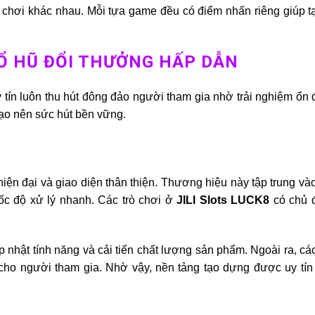
chơi khác nhau. Mỗi tựa game đều có điểm nhấn riêng giúp t
NỔ HŨ ĐỔI THƯỞNG HẤP DẪN
 tín luôn thu hút đông đảo người tham gia nhờ trải nghiệm ổn 
ạo nên sức hút bền vững.
ện đại và giao diện thân thiện. Thương hiệu này tập trung vào
tốc độ xử lý nhanh. Các trò chơi ở
JILI Slots LUCK8
có chủ 
ập nhật tính năng và cải tiến chất lượng sản phẩm. Ngoài ra, cá
ho người tham gia. Nhờ vậy, nền tảng tạo dựng được uy tín 