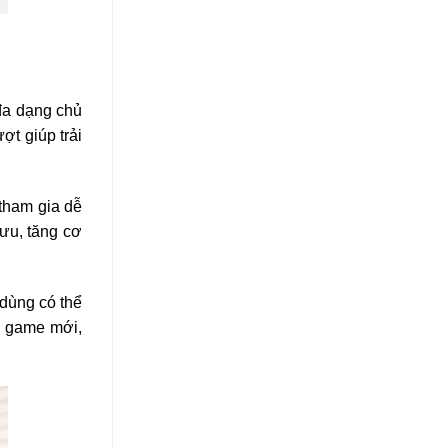
 đa dạng chủ
t giúp trải
 tham gia dễ
 ưu, tăng cơ
 dùng có thể
u game mới,