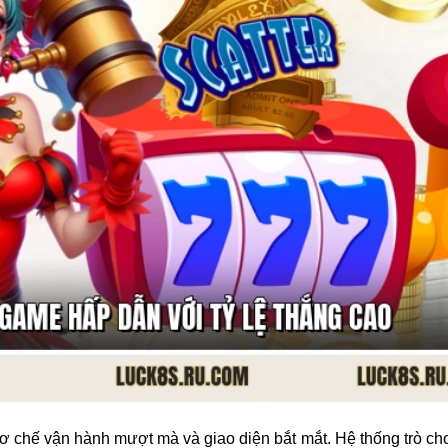
cơ chế vận hành mượt mà và giao diện bắt mắt. Hệ thống trò c