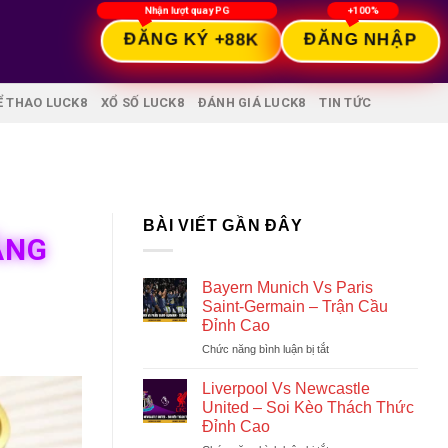
ĐĂNG KÝ +88K
ĐĂNG NHẬP
Ể THAO LUCK8
XỔ SỐ LUCK8
ĐÁNH GIÁ LUCK8
TIN TỨC
BÀI VIẾT GẦN ĐÂY
ẮNG
Bayern Munich Vs Paris
Saint-Germain – Trận Cầu
Đỉnh Cao
ở
Chức năng bình luận bị tắt
Bayern
Munich
Liverpool Vs Newcastle
Vs
United – Soi Kèo Thách Thức
Paris
Đỉnh Cao
Saint-