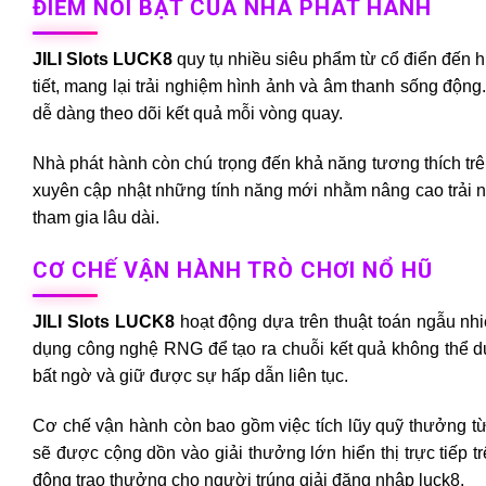
ĐIỂM NỔI BẬT CỦA NHÀ PHÁT HÀNH
JILI Slots LUCK8
quy tụ nhiều siêu phẩm từ cổ điển đến h
tiết, mang lại trải nghiệm hình ảnh và âm thanh sống độ
dễ dàng theo dõi kết quả mỗi vòng quay.
Nhà phát hành còn chú trọng đến khả năng tương thích trên
xuyên cập nhật những tính năng mới nhằm nâng cao trải ng
tham gia lâu dài.
CƠ CHẾ VẬN HÀNH TRÒ CHƠI NỔ HŨ
JILI Slots LUCK8
hoạt động dựa trên thuật toán ngẫu nh
dụng công nghệ RNG để tạo ra chuỗi kết quả không thể dự
bất ngờ và giữ được sự hấp dẫn liên tục.
Cơ chế vận hành còn bao gồm việc tích lũy quỹ thưởng từ 
sẽ được cộng dồn vào giải thưởng lớn hiển thị trực tiếp trê
động trao thưởng cho người trúng giải đăng nhập luck8.