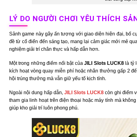
LÝ DO NGƯỜI CHƠI YÊU THÍCH SẢ
Sảnh game này gây ấn tượng với giao diện hiện đại, bố cụ
đề từ cổ điển đến sáng tạo, mang lại cảm giác mới mẻ qu
nghiệm giải trí chân thực và hấp dẫn hơn.
Một trong những điểm nổi bật của
JILI Slots LUCK8
là tỷ
kích hoạt vòng quay miễn phí hoặc nhân thưởng gấp 2 đến 
hội trúng thưởng mà vẫn giữ yếu tố kịch tính.
Ngoài nội dung hấp dẫn,
JILI Slots LUCK8
còn ghi điểm vớ
tham gia linh hoạt trên điện thoại hoặc máy tính mà khô
giúp kho giải trí luôn phong phú.