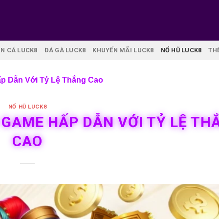
N CÁ LUCK8
ĐÁ GÀ LUCK8
KHUYẾN MÃI LUCK8
NỔ HŨ LUCK8
TH
ấp Dẫn Với Tỷ Lệ Thắng Cao
NỔ HŨ LUCK8
H GAME HẤP DẪN VỚI TỶ LỆ TH
CAO