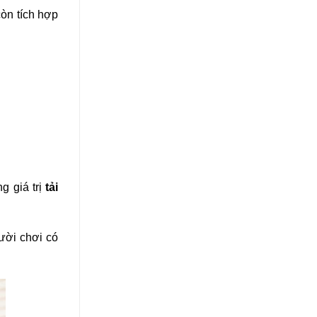
còn tích hợp
g giá trị
tải
ười chơi có