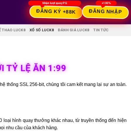
ĐĂNG KÝ +88K
ĐĂNG NHẬP
Ể THAO LUCK8
XỔ SỐ LUCK8
ĐÁNH GIÁ LUCK8
TIN TỨC
I TỶ LỆ ĂN 1:99
ệ thống SSL 256-bit, chúng tôi cam kết mang lại sự an toàn.
0 loại hình quay thưởng khác nhau, từ truyền thống đến hiện
mọi nhu cầu của khách hàng.