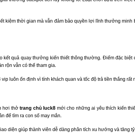
 tiết kiệm thời gian mà vẫn đảm bảo quyền lợi lĩnh thưởng minh
ào kết quả quay thưởng kiến thiết thông thường. Điểm đặc biệt 
n rộn vẫn có thể tham gia.
8 vip luôn ổn định vì tính khách quan và tốc độ trả tiền thắng rấ
n hơi thở
trang chủ luck8
mới cho những ai yêu thích kiến thi
hân để tìm ra con số may mắn.
giao diện giúp thành viên dễ dàng phân tích xu hướng và tăng tỷ