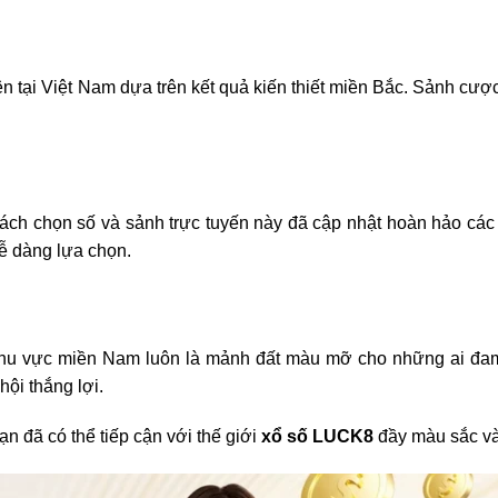
iên tại Việt Nam dựa trên kết quả kiến thiết miền Bắc. Sảnh cượ
cách chọn số và sảnh trực tuyến này đã cập nhật hoàn hảo c
ễ dàng lựa chọn.
khu vực miền Nam luôn là mảnh đất màu mỡ cho những ai đam
hội thắng lợi.
n đã có thể tiếp cận với thế giới
xổ số LUCK8
đầy màu sắc và