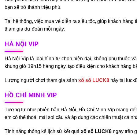
bạn sẽ trở thành triệu phú.
Tại hệ thống, việc mua vé diễn ra siêu tốc, giúp khách hàng
tham gia dự đoán mỗi ngày.
HÀ NỘI VIP
Hà Nội Vip là loại hình tự chọn hiện đại, không phụ thuộc v
khung giờ 19h15 hàng ngày, tạo điều kiện cho khách hàng bậ
Lượng người chơi tham gia sảnh
xổ số LUCK8
này tại luck
HỒ CHÍ MINH VIP
Tương tự như phiên bản Hà Nội, Hồ Chí Minh Vip mang đế
em có thể thoải mái soi cầu và áp dụng các chiến thuật cá n
Tính năng thống kê lịch sử kết quả
xổ số LUCK8
ngay trên 