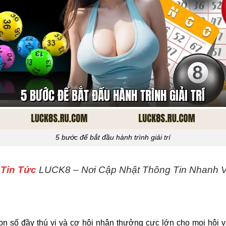
5 bước để bắt đầu hành trình giải trí
:
Tin Tức
LUCK8 – Nơi Cập Nhật Thông Tin Nhanh 
n số đầy thú vị và cơ hội nhận thưởng cực lớn cho mọi hội v