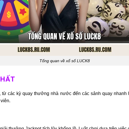
Tổng quan về xổ số LUCK8
NHẤT
, từ các kỳ quay thưởng nhà nước đến các sảnh quay nhanh hi
viên.
ải thưởng Jackpot tích lũy khổng lồ. Luật chơi dựa trên việc 