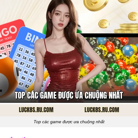
Top các game được ưa chuộng nhất