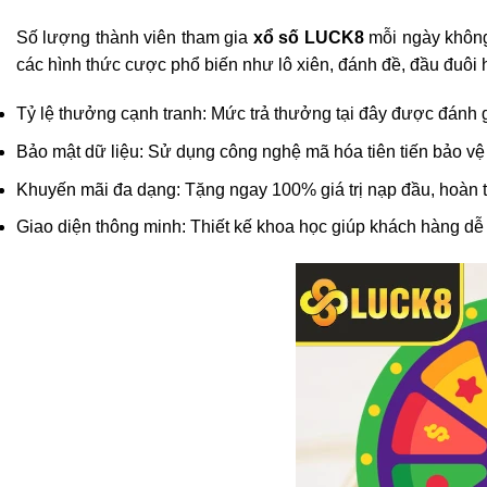
Số lượng thành viên tham gia
xổ số LUCK8
mỗi ngày không
các hình thức cược phổ biến như lô xiên, đánh đề, đầu đuôi h
Tỷ lệ thưởng cạnh tranh: Mức trả thưởng tại đây được đánh gi
Bảo mật dữ liệu: Sử dụng công nghệ mã hóa tiên tiến bảo vệ 
Khuyến mãi đa dạng: Tặng ngay 100% giá trị nạp đầu, hoàn t
Giao diện thông minh: Thiết kế khoa học giúp khách hàng dễ d