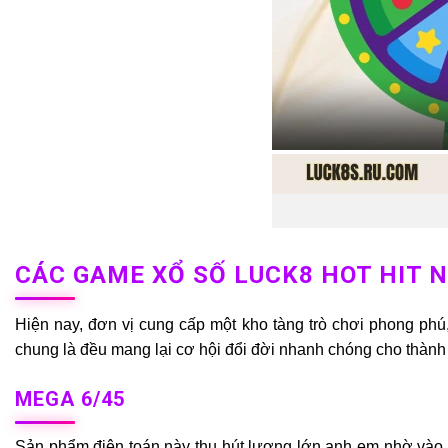
CÁC GAME XỔ SỐ LUCK8 HOT HIT 
Hiện nay, đơn vị cung cấp một kho tàng trò chơi phong phú
chung là đều mang lại cơ hội đổi đời nhanh chóng cho thành 
MEGA 6/45
Sản phẩm điện toán này thu hút lượng lớn anh em nhờ vào gi