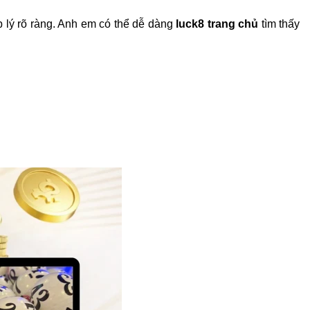
p lý rõ ràng. Anh em có thể dễ dàng
luck8 trang chủ
tìm thấy