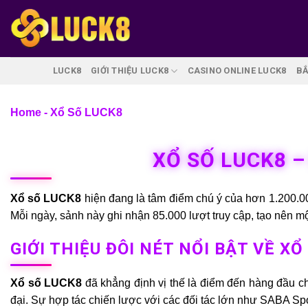
Bỏ
qua
nội
dung
LUCK8
GIỚI THIỆU LUCK8
CASINO ONLINE LUCK8
BẮ
Home
-
Xổ Số LUCK8
XỔ SỐ LUCK8 – 
Xổ số LUCK8
hiện đang là tâm điểm chú ý của hơn 1.200.00
Mỗi ngày, sảnh này ghi nhận 85.000 lượt truy cập, tạo nên 
GIỚI THIỆU ĐÔI NÉT NỔI BẬT VỀ XỔ
Xổ số LUCK8
đã khẳng định vị thế là điểm đến hàng đầu ch
đại. Sự hợp tác chiến lược với các đối tác lớn như SABA 