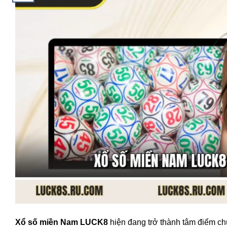
Xổ số miền Nam LUCK8
hiện đang trở thành tâm điểm ch