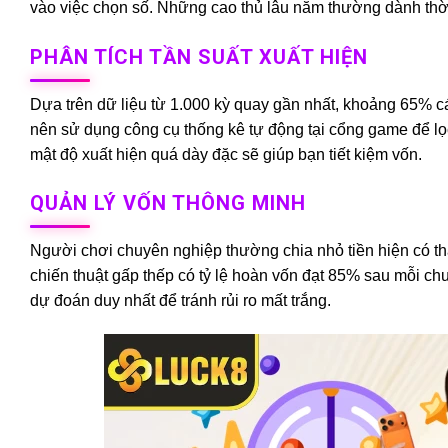
vào việc chọn số. Những cao thủ lâu năm thường dành thời 
PHÂN TÍCH TẦN SUẤT XUẤT HIỆN
Dựa trên dữ liệu từ 1.000 kỳ quay gần nhất, khoảng 65% cá
nên sử dụng công cụ thống kê tự động tại cổng game để lọ
mật độ xuất hiện quá dày đặc sẽ giúp bạn tiết kiệm vốn.
QUẢN LÝ VỐN THÔNG MINH
Người chơi chuyên nghiệp thường chia nhỏ tiền hiện có t
chiến thuật gấp thếp có tỷ lệ hoàn vốn đạt 85% sau mỗi chu
dự đoán duy nhất để tránh rủi ro mất trắng.