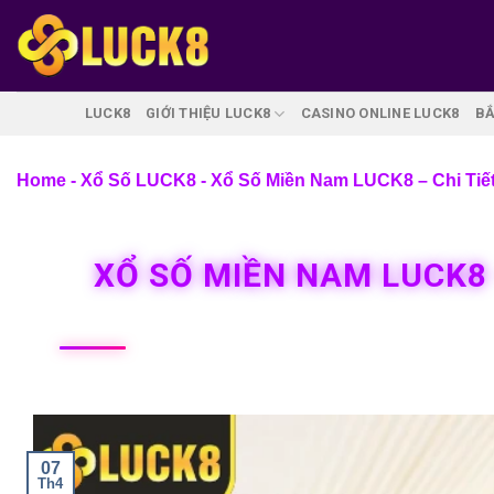
Bỏ
qua
nội
dung
LUCK8
GIỚI THIỆU LUCK8
CASINO ONLINE LUCK8
BẮ
Home
-
Xổ Số LUCK8
-
Xổ Số Miền Nam LUCK8 – Chi Ti
XỔ SỐ MIỀN NAM LUCK8
07
Th4