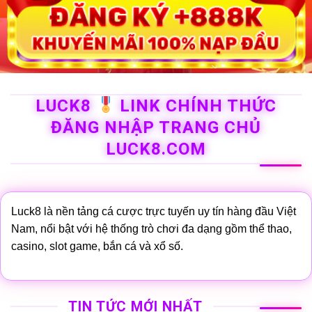
LUCK8
LINK CHÍNH THỨC
ĐĂNG NHẬP TRANG CHỦ
LUCK8.COM
Luck8 là nền tảng cá cược trực tuyến uy tín hàng đầu Việt
Nam, nổi bật với hệ thống trò chơi đa dạng gồm thể thao,
casino, slot game, bắn cá và xổ số.
TIN TỨC MỚI NHẤT