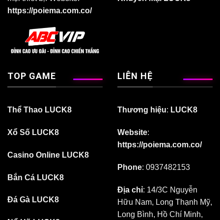
https://poiema.com.co/
TOP GAME
LIÊN HỆ
Thể Thao LUCK8
Thương hiệu
:
LUCK8
Xổ Số LUCK8
Website
:
https://poiema.com.co/
Casino Online LUCK8
Phone
: 0937482153
Bắn Cá LUCK8
Địa chỉ
: 14/3C Nguyễn
Đá Gà LUCK8
Hữu Nam, Long Thạnh Mỹ,
Long Bình, Hồ Chí Minh,