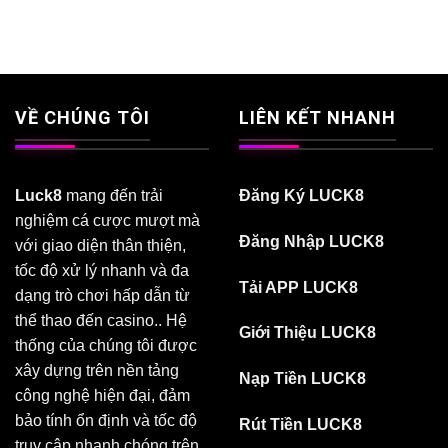
Mãi
Phân
Nạp
Tích
Đầu
Chuyên
LUCK8
Sâu
Đỉnh
Trận
Cao
Đấu
Cho
2026
VỀ CHÚNG TÔI
LIÊN KẾT NHANH
Hội
Viên
Mới
Năm
2026
Luck8
mang đến trải
Đăng Ký LUCK8
nghiệm cá cược mượt mà
Đăng Nhập LUCK8
với giao diện thân thiện,
tốc độ xử lý nhanh và đa
Tải APP LUCK8
dạng trò chơi hấp dẫn từ
thể thao đến casino.. Hệ
Giới Thiệu LUCK8
thống của chúng tôi được
xây dựng trên nền tảng
Nạp Tiền LUCK8
công nghệ hiện đại, đảm
bảo tính ổn định và tốc độ
Rút Tiền LUCK8
truy cập nhanh chóng trên