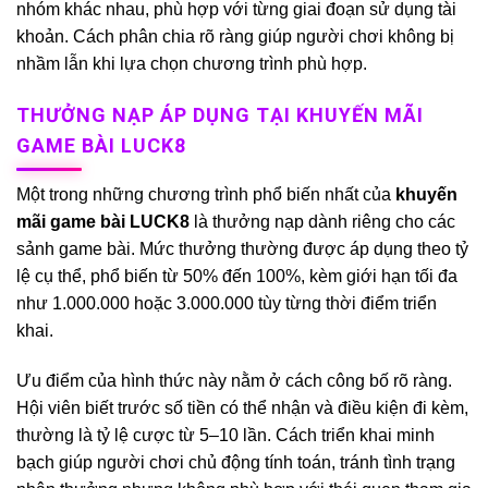
nhóm khác nhau, phù hợp với từng giai đoạn sử dụng tài
khoản. Cách phân chia rõ ràng giúp người chơi không bị
nhầm lẫn khi lựa chọn chương trình phù hợp.
THƯỞNG NẠP ÁP DỤNG TẠI KHUYẾN MÃI
GAME BÀI LUCK8
Một trong những chương trình phổ biến nhất của
khuyến
mãi game bài LUCK8
là thưởng nạp dành riêng cho các
sảnh game bài. Mức thưởng thường được áp dụng theo tỷ
lệ cụ thể, phổ biến từ 50% đến 100%, kèm giới hạn tối đa
như 1.000.000 hoặc 3.000.000 tùy từng thời điểm triển
khai.
Ưu điểm của hình thức này nằm ở cách công bố rõ ràng.
Hội viên biết trước số tiền có thể nhận và điều kiện đi kèm,
thường là tỷ lệ cược từ 5–10 lần. Cách triển khai minh
bạch giúp người chơi chủ động tính toán, tránh tình trạng