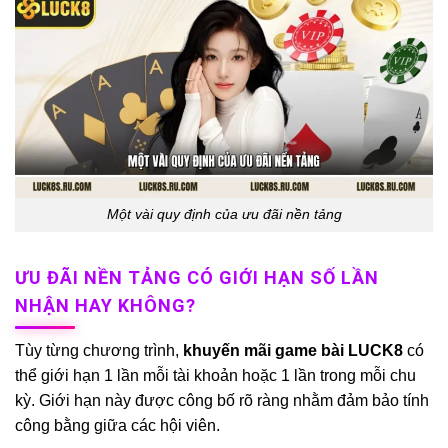
Một vài quy định của ưu đãi nền tảng
ƯU ĐÃI NỀN TẢNG CÓ GIỚI HẠN SỐ LẦN
NHẬN HAY KHÔNG?
Tùy từng chương trình,
khuyến mãi game bài LUCK8
có
thể giới hạn 1 lần mỗi tài khoản hoặc 1 lần trong mỗi chu
kỳ. Giới hạn này được công bố rõ ràng nhằm đảm bảo tính
công bằng giữa các hội viên.