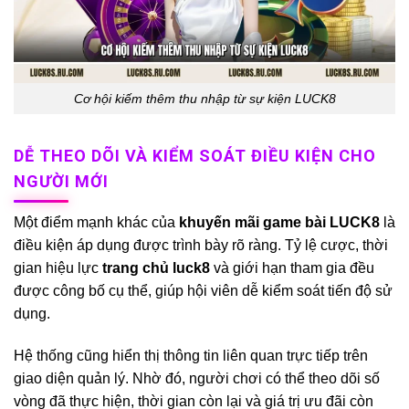
Cơ hội kiếm thêm thu nhập từ sự kiện LUCK8
DỄ THEO DÕI VÀ KIỂM SOÁT ĐIỀU KIỆN CHO
NGƯỜI MỚI
Một điểm mạnh khác của
khuyến mãi game bài LUCK8
là
điều kiện áp dụng được trình bày rõ ràng. Tỷ lệ cược, thời
gian hiệu lực
trang chủ luck8
và giới hạn tham gia đều
được công bố cụ thể, giúp hội viên dễ kiểm soát tiến độ sử
dụng.
Hệ thống cũng hiển thị thông tin liên quan trực tiếp trên
giao diện quản lý. Nhờ đó, người chơi có thể theo dõi số
vòng đã thực hiện, thời gian còn lại và giá trị ưu đãi còn