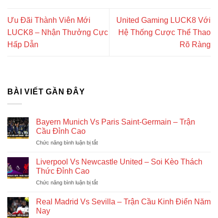
Ưu Đãi Thành Viên Mới
United Gaming LUCK8 Với
LUCK8 – Nhận Thưởng Cực
Hệ Thống Cược Thể Thao
Hấp Dẫn
Rõ Ràng
BÀI VIẾT GẦN ĐÂY
Bayern Munich Vs Paris Saint-Germain – Trận
Cầu Đỉnh Cao
ở
Chức năng bình luận bị tắt
Bayern
Munich
Liverpool Vs Newcastle United – Soi Kèo Thách
Vs
Thức Đỉnh Cao
Paris
ở
Chức năng bình luận bị tắt
Saint-
Liverpool
Germain
Vs
–
Real Madrid Vs Sevilla – Trận Cầu Kinh Điển Năm
Newcastle
Trận
Nay
United
Cầu