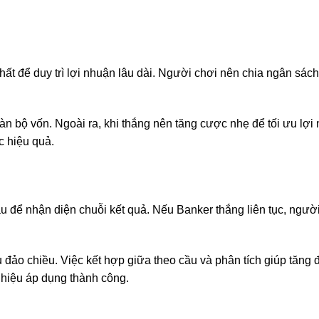
nhất để duy trì lợi nhuận lâu dài. Người chơi nên chia ngân sác
toàn bộ vốn. Ngoài ra, khi thắng nên tăng cược nhẹ để tối ưu lợi
ức hiệu quả.
ầu để nhận diện chuỗi kết quả. Nếu Banker thắng liên tục, ngườ
 đảo chiều. Việc kết hợp giữa theo cầu và phân tích giúp tăng 
hiệu áp dụng thành công.