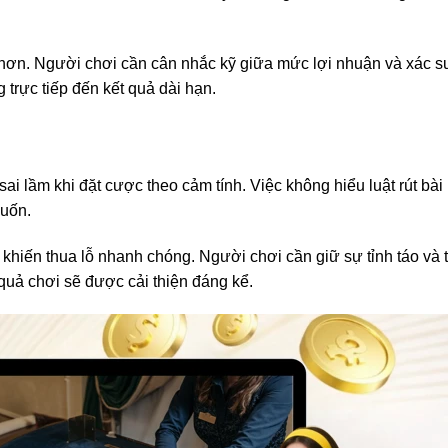
n hơn. Người chơi cần cân nhắc kỹ giữa mức lợi nhuận và xác s
trực tiếp đến kết quả dài hạn.
i lầm khi đặt cược theo cảm tính. Việc không hiểu luật rút bài 
muốn.
khiến thua lỗ nhanh chóng. Người chơi cần giữ sự tỉnh táo và 
 quả chơi sẽ được cải thiện đáng kể.