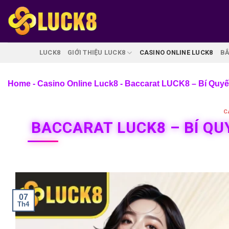
Bỏ
qua
nội
dung
LUCK8
GIỚI THIỆU LUCK8
CASINO ONLINE LUCK8
BẮ
Home
-
Casino Online Luck8
-
Baccarat LUCK8 – Bí Quyế
C
BACCARAT LUCK8 – BÍ QU
07
Th4