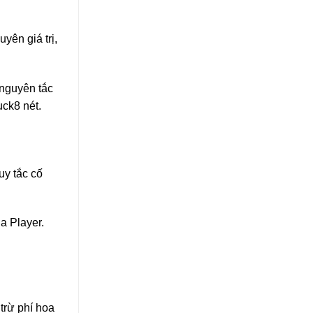
yên giá trị,
 nguyên tắc
uck8 nét.
uy tắc cố
a Player.
trừ phí hoa