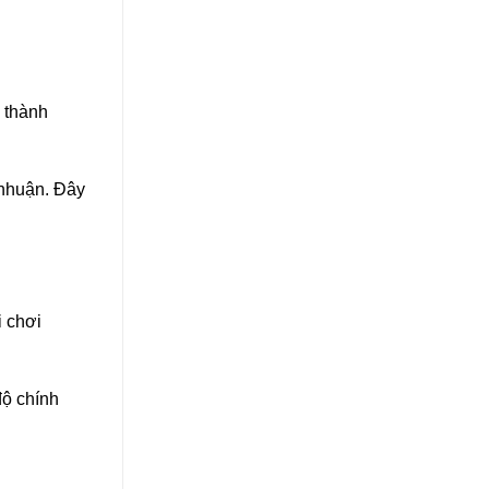
h thành
 nhuận. Đây
i chơi
độ chính