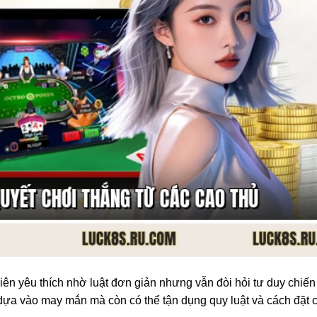
viên yêu thích nhờ luật đơn giản nhưng vẫn đòi hỏi tư duy chiến 
dựa vào may mắn mà còn có thể tận dụng quy luật và cách đặt