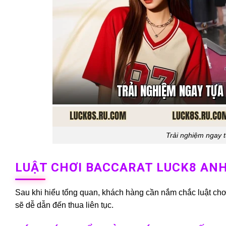
Trải nghiệm ngay 
LUẬT CHƠI BACCARAT LUCK8 ANH
Sau khi hiểu tổng quan, khách hàng cần nắm chắc luật chơ
sẽ dễ dẫn đến thua liên tục.