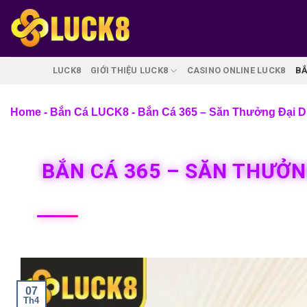
Bỏ
qua
nội
dung
LUCK8
GIỚI THIỆU LUCK8
CASINO ONLINE LUCK8
BẮ
Home
-
Bắn Cá LUCK8
-
Bắn Cá 365 – Săn Thưởng Đại 
BẮN CÁ 365 – SĂN THƯỞ
07
Th4