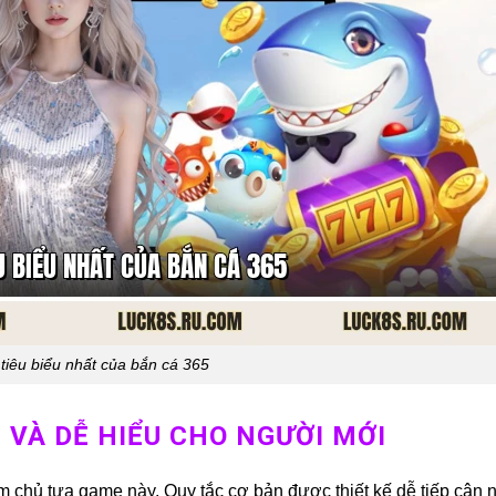
iêu biểu nhất của bắn cá 365
 VÀ DỄ HIỂU CHO NGƯỜI MỚI
àm chủ tựa game này. Quy tắc cơ bản được thiết kế dễ tiếp cận