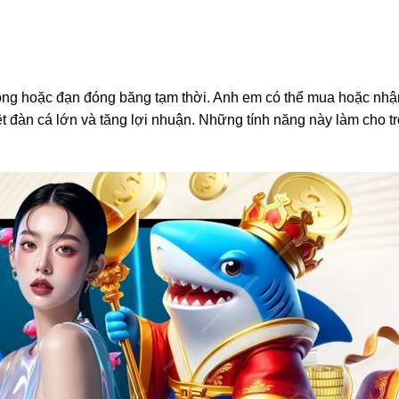
ộng hoặc đạn đóng băng tạm thời. Anh em có thể mua hoặc nhậ
t đàn cá lớn và tăng lợi nhuận. Những tính năng này làm cho tr