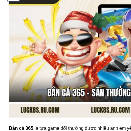
Bắn cá 365
là tựa game đổi thưởng được nhiều anh em yêu 