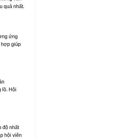
u quả nhất.
ương ứng
 hợp giúp
ân
 lồ. Hội
p độ nhất
p hội viên