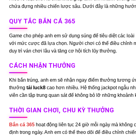
chứa đựng nhiều chiến lược sâu. Dưới đây là những hướng 
QUY TẮC BẮN CÁ 365
Game cho phép anh em sử dụng súng để tiêu diệt các loài 
với mức cược đã lựa chọn. Người chơi có thể điều chỉnh m
duy trì ván chơi lâu và tăng cơ hội tích lũy thưởng.
CÁCH NHẬN THƯỞNG
Khi bắn trúng, anh em sẽ nhận ngay điểm thưởng tương ứng 
thưởng
tải luck8
cao hơn nhiều. Hệ thống jackpot ngẫu nhi
viên cần tập trung quan sát để không bỏ lỡ những khoảnh 
THỜI GIAN CHƠI, CHU KỲ THƯỞNG
Bắn cá 365
hoạt động liên tục 24 giờ mỗi ngày mà không c
định trong ngày. Anh em có thể theo dõi để điều chỉnh chiế