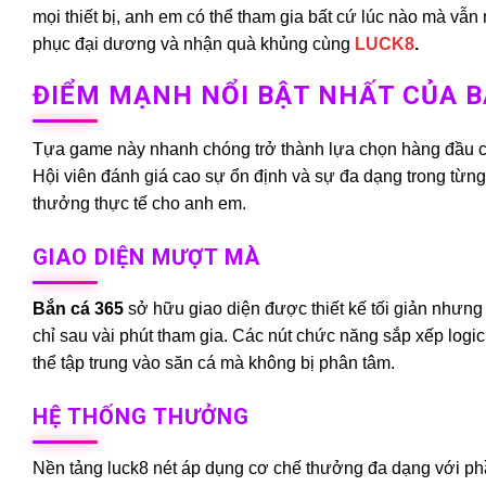
mọi thiết bị, anh em có thể tham gia bất cứ lúc nào mà v
phục đại dương và nhận quà khủng cùng
LUCK8
.
ĐIỂM MẠNH NỔI BẬT NHẤT CỦA B
Tựa game này nhanh chóng trở thành lựa chọn hàng đầu củ
Hội viên đánh giá cao sự ổn định và sự đa dạng trong từn
thưởng thực tế cho anh em.
GIAO DIỆN MƯỢT MÀ
Bắn cá 365
sở hữu giao diện được thiết kế tối giản nhưn
chỉ sau vài phút tham gia. Các nút chức năng sắp xếp logi
thể tập trung vào săn cá mà không bị phân tâm.
HỆ THỐNG THƯỞNG
Nền tảng luck8 nét áp dụng cơ chế thưởng đa dạng với ph