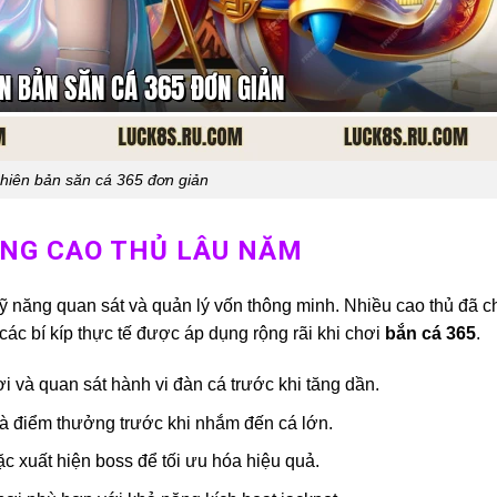
hiên bản săn cá 365 đơn giản
ỮNG CAO THỦ LÂU NĂM
ỹ năng quan sát và quản lý vốn thông minh. Nhiều cao thủ đã c
các bí kíp thực tế được áp dụng rộng rãi khi chơi
bắn cá 365
.
 và quan sát hành vi đàn cá trước khi tăng dần.
và điểm thưởng trước khi nhắm đến cá lớn.
c xuất hiện boss để tối ưu hóa hiệu quả.