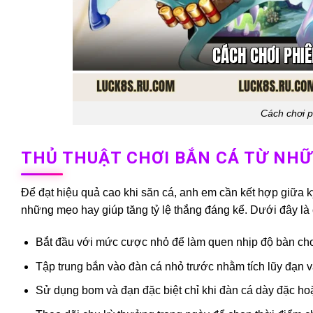
Cách chơi p
THỦ THUẬT CHƠI BẮN CÁ TỪ NH
Để đạt hiệu quả cao khi săn cá, anh em cần kết hợp giữa k
những mẹo hay giúp tăng tỷ lệ thắng đáng kể. Dưới đây là 
Bắt đầu với mức cược nhỏ để làm quen nhịp độ bàn chơi
Tập trung bắn vào đàn cá nhỏ trước nhằm tích lũy đạn 
Sử dụng bom và đạn đặc biệt chỉ khi đàn cá dày đặc hoặ