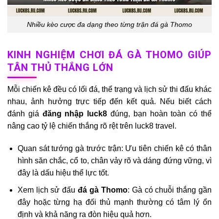
Nhiều kèo cược đa dạng theo từng trận đá gà Thomo
KINH NGHIỆM CHƠI ĐÁ GÀ THOMO GIÚP
TÂN THỦ THẮNG LỚN
Mỗi chiến kê đều có lối đá, thể trạng và lịch sử thi đấu khác
nhau, ảnh hưởng trực tiếp đến kết quả. Nếu biết cách
đánh giá
đăng nhập luck8
đúng, bạn hoàn toàn có thể
nâng cao tỷ lệ chiến thắng rõ rệt trên luck8 travel.
Quan sát tướng gà trước trận: Ưu tiên chiến kê có thân
hình săn chắc, cổ to, chân vảy rõ và dáng đứng vững, vì
đây là dấu hiệu thể lực tốt.
Xem lịch sử đấu
đá gà Thomo
: Gà có chuỗi thắng gần
đây hoặc từng hạ đối thủ mạnh thường có tâm lý ổn
định và khả năng ra đòn hiệu quả hơn.