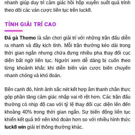
nhanh giúp duy trì cảm giác hồi hộp xuyên suốt quá trình
theo dõi các ván cược liên tục trên luck8.
TÍNH GIẢI TRÍ CAO
Đá gà Thomo
là sân chơi giải trí với những trận đấu diễn
ra nhanh và đầy kịch tính. Mỗi trận thường kéo dài trong
thời gian ngắn nhưng chứa đựng nhiều pha thay đổi cục
diện bất ngờ liên tục. Người xem dễ dàng bị cuốn theo
từng khoảnh khắc khi diễn biến ván cược biến chuyển
nhanh chóng và khó đoán.
Bên cạnh đó, hình ảnh sắc nét kết hợp âm thanh chân thực
góp phần tăng cảm giác nhập vai rõ rệt hơn. Các trận đấu
thường có nhịp độ cao với tỷ lệ thay đổi cục diện lên đến
khoảng 40% trong thời gian ngắn. Sự biến động liên tục
khiến kết quả trở nên khó đoán hơn so với nhiều hình thức
luck8 win
giải trí thông thường khác.