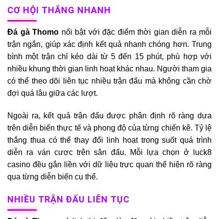
CƠ HỘI THẮNG NHANH
Đá gà Thomo
nổi bật với đặc điểm thời gian diễn ra mỗi
trận ngắn, giúp xác định kết quả nhanh chóng hơn. Trung
bình một trận chỉ kéo dài từ 5 đến 15 phút, phù hợp với
nhiều khung thời gian linh hoạt khác nhau. Người tham gia
có thể theo dõi liên tục nhiều trận đấu mà không cần chờ
đợi quá lâu giữa các lượt.
Ngoài ra, kết quả trận đấu được phân định rõ ràng dựa
trên diễn biến thực tế và phong độ của từng chiến kê. Tỷ lệ
thắng thua có thể thay đổi linh hoạt trong suốt quá trình
diễn ra ván cược trên sân đấu. Mỗi lựa chọn ở luck8
casino đều gắn liền với dữ liệu trực quan thể hiện rõ ràng
qua từng diễn biến cụ thể.
NHIỀU TRẬN ĐẤU LIÊN TỤC