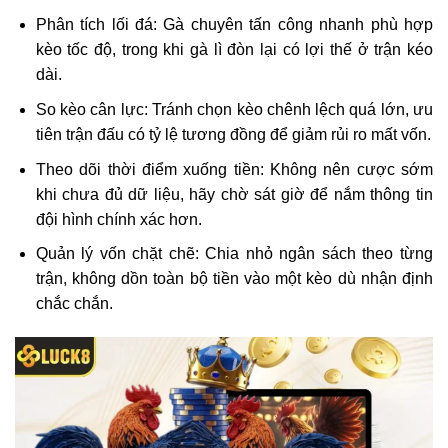
Phân tích lối đá: Gà chuyên tấn công nhanh phù hợp
kèo tốc độ, trong khi gà lì đòn lại có lợi thế ở trận kéo
dài.
So kèo cân lực: Tránh chọn kèo chênh lệch quá lớn, ưu
tiên trận đấu có tỷ lệ tương đồng để giảm rủi ro mất vốn.
Theo dõi thời điểm xuống tiền: Không nên cược sớm
khi chưa đủ dữ liệu, hãy chờ sát giờ để nắm thông tin
đội hình chính xác hơn.
Quản lý vốn chặt chẽ: Chia nhỏ ngân sách theo từng
trận, không dồn toàn bộ tiền vào một kèo dù nhận định
chắc chắn.