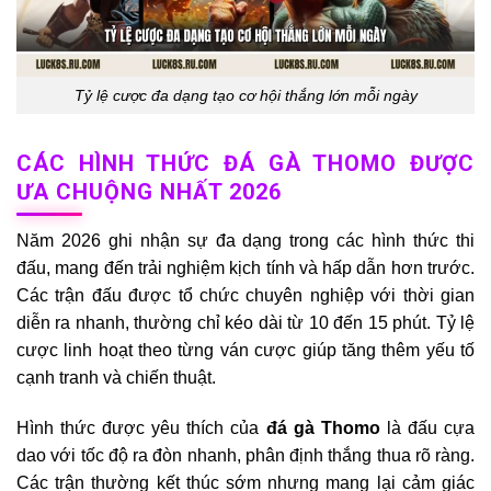
Tỷ lệ cược đa dạng tạo cơ hội thắng lớn mỗi ngày
CÁC HÌNH THỨC ĐÁ GÀ THOMO ĐƯỢC
ƯA CHUỘNG NHẤT 2026
Năm 2026 ghi nhận sự đa dạng trong các hình thức thi
đấu, mang đến trải nghiệm kịch tính và hấp dẫn hơn trước.
Các trận đấu được tổ chức chuyên nghiệp với thời gian
diễn ra nhanh, thường chỉ kéo dài từ 10 đến 15 phút. Tỷ lệ
cược linh hoạt theo từng ván cược giúp tăng thêm yếu tố
cạnh tranh và chiến thuật.
Hình thức được yêu thích của
đá gà Thomo
là đấu cựa
dao với tốc độ ra đòn nhanh, phân định thắng thua rõ ràng.
Các trận thường kết thúc sớm nhưng mang lại cảm giác