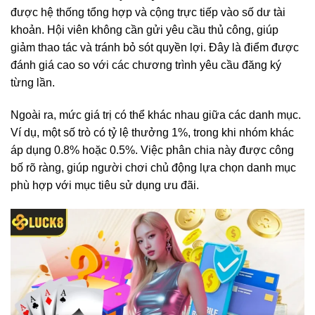
được hệ thống tổng hợp và cộng trực tiếp vào số dư tài
khoản. Hội viên không cần gửi yêu cầu thủ công, giúp
giảm thao tác và tránh bỏ sót quyền lợi. Đây là điểm được
đánh giá cao so với các chương trình yêu cầu đăng ký
từng lần.
Ngoài ra, mức giá trị có thể khác nhau giữa các danh mục.
Ví dụ, một số trò có tỷ lệ thưởng 1%, trong khi nhóm khác
áp dụng 0.8% hoặc 0.5%. Việc phân chia này được công
bố rõ ràng, giúp người chơi chủ động lựa chọn danh mục
phù hợp với mục tiêu sử dụng ưu đãi.