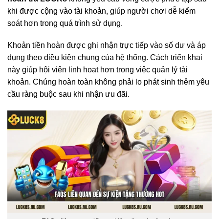
khi được cộng vào tài khoản, giúp người chơi dễ kiểm
soát hơn trong quá trình sử dụng.
Khoản tiền hoàn được ghi nhận trực tiếp vào số dư và áp
dụng theo điều kiện chung của hệ thống. Cách triển khai
này giúp hội viên linh hoạt hơn trong việc quản lý tài
khoản. Chúng hoàn toàn không phải lo phát sinh thêm yêu
cầu ràng buộc sau khi nhận ưu đãi.