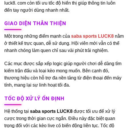
luck8. com còn tối ưu tốc độ hiển thị giúp thông tin luôn
đến tay người dùng nhanh nhất.
GIAO DIỆN THÂN THIỆN
Một trong những điểm mạnh của
saba sports LUCK8
nằm
ở thiết kế trực quan, dễ sử dụng. Hội viên mới vẫn có thể
nhanh chóng làm quen chỉ sau vài phút trải nghiệm.
Các mục được sắp xếp logic giúp người chơi dễ dàng tìm
kiếm trận đấu và loại kèo mong muốn. Bên cạnh đó,
thương hiệu còn hỗ trợ đa nền tảng từ điện thoại đến máy
tính, mang lại sự linh hoạt tối đa.
TỐC ĐỘ XỬ LÝ ỔN ĐỊNH
Hệ thống tại
saba sports LUCK8
được tối ưu để xử lý
cược trong thời gian cực ngắn. Điều này đặc biệt quan
trọng đối với các kèo live có biến động liên tục. Tốc độ