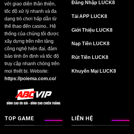
Đăng Nhập LUCK8
với giao diện thân thiện,
tốc độ xử lý nhanh và đa
Tải APP LUCK8
dạng trò chơi hấp dẫn từ
thể thao đến casino.. Hệ
Giới Thiệu LUCK8
thống của chúng tôi được
xây dựng trên nền tảng
Nạp Tiền LUCK8
công nghệ hiện đại, đảm
bảo tính ổn định và tốc độ
Rút Tiền LUCK8
truy cập nhanh chóng trên
Khuyến Mại LUCK8
mọi thiết bị. Website:
https://poiema.com.co/
TOP GAME
LIÊN HỆ