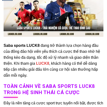
Saba sports LUCK8
đang trở thành lựa chọn hàng đầu
của đông đảo hội viên yêu thích cá cược thể thao nhờ hệ
thống kèo đa dạng, tốc độ xử lý nhanh và giao diện thân
thiện. Khi tham gia
LUCK8
, khách hàng có thể dễ dàng
tiếp cận nhiều giải đấu lớn cùng cơ hội săn thưởng hấp
dẫn mỗi ngày.
TOÀN CẢNH VỀ SABA SPORTS LUCK8
TRONG HỆ SINH THÁI CÁ CƯỢC
Đây là nền tảng cá cược sport trực tuyến nổi bật, được tích