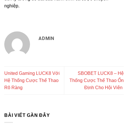
nghiệp.
ADMIN
United Gaming LUCK8 Với
SBOBET LUCK8 – Hệ
Hệ Thống Cược Thể Thao
Thống Cược Thể Thao Ổn
Rõ Ràng
Định Cho Hội Viên
BÀI VIẾT GẦN ĐÂY