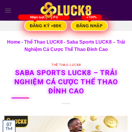
Bỏ
qua
nội
ĐĂNG KÝ +88K
ĐĂNG NHẬP
dung
Home
-
Thể Thao LUCK8
-
Saba Sports LUCK8 – Trải
Nghiệm Cá Cược Thể Thao Đỉnh Cao
THỂ THAO LUCK8
SABA SPORTS LUCK8 – TRẢI
NGHIỆM CÁ CƯỢC THỂ THAO
ĐỈNH CAO
07
Th4