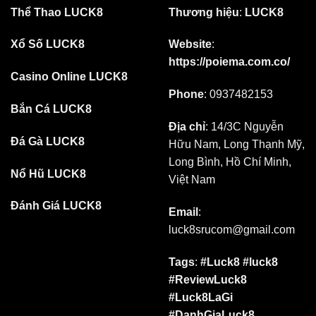
Thể Thao LUCK8
Thương hiệu
:
LUCK8
Xổ Số LUCK8
Website
:
https://poiema.com.co/
Casino Online LUCK8
Phone
: 0937482153
Bắn Cá LUCK8
Địa chỉ
: 14/3C Nguyễn
Đá Gà LUCK8
Hữu Nam, Long Thạnh Mỹ,
Long Bình, Hồ Chí Minh,
Nổ Hũ LUCK8
Việt Nam
Đánh Giá LUCK8
Email
:
luck8srucom@gmail.com
Tags
:
#Luck8 #luck8
#ReviewLuck8
#Luck8LaGi
#DanhGiaLuck8