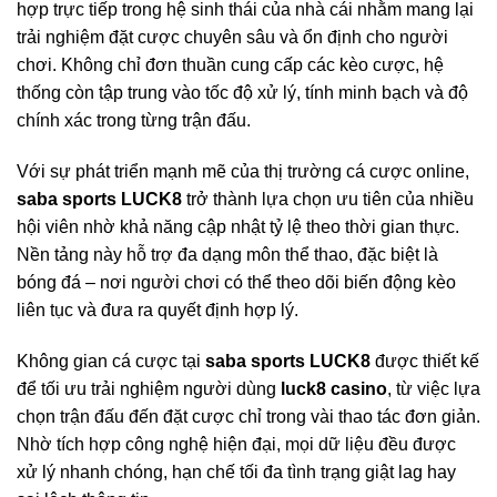
hợp trực tiếp trong hệ sinh thái của nhà cái nhằm mang lại
trải nghiệm đặt cược chuyên sâu và ổn định cho người
chơi. Không chỉ đơn thuần cung cấp các kèo cược, hệ
thống còn tập trung vào tốc độ xử lý, tính minh bạch và độ
chính xác trong từng trận đấu.
Với sự phát triển mạnh mẽ của thị trường cá cược online,
saba sports LUCK8
trở thành lựa chọn ưu tiên của nhiều
hội viên nhờ khả năng cập nhật tỷ lệ theo thời gian thực.
Nền tảng này hỗ trợ đa dạng môn thể thao, đặc biệt là
bóng đá – nơi người chơi có thể theo dõi biến động kèo
liên tục và đưa ra quyết định hợp lý.
Không gian cá cược tại
saba sports LUCK8
được thiết kế
để tối ưu trải nghiệm người dùng
luck8 casino
, từ việc lựa
chọn trận đấu đến đặt cược chỉ trong vài thao tác đơn giản.
Nhờ tích hợp công nghệ hiện đại, mọi dữ liệu đều được
xử lý nhanh chóng, hạn chế tối đa tình trạng giật lag hay