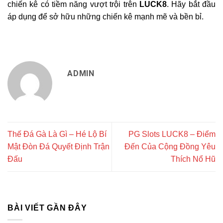
chiến kê có tiềm năng vượt trội trên
LUCK8
. Hãy bắt đầu
áp dụng để sở hữu những chiến kê mạnh mẽ và bền bỉ.
ADMIN
Thế Đá Gà Là Gì – Hé Lộ Bí
PG Slots LUCK8 – Điểm
Mật Đòn Đá Quyết Định Trận
Đến Của Cộng Đồng Yêu
Đấu
Thích Nổ Hũ
BÀI VIẾT GẦN ĐÂY