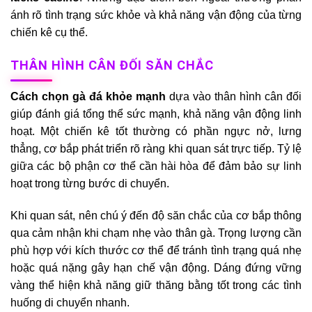
ánh rõ tình trạng sức khỏe và khả năng vận động của từng
chiến kê cụ thể.
THÂN HÌNH CÂN ĐỐI SĂN CHẮC
Cách chọn gà đá khỏe mạnh
dựa vào thân hình cân đối
giúp đánh giá tổng thể sức mạnh, khả năng vận động linh
hoạt. Một chiến kê tốt thường có phần ngực nở, lưng
thẳng, cơ bắp phát triển rõ ràng khi quan sát trực tiếp. Tỷ lệ
giữa các bộ phận cơ thể cần hài hòa để đảm bảo sự linh
hoạt trong từng bước di chuyển.
Khi quan sát, nên chú ý đến độ săn chắc của cơ bắp thông
qua cảm nhận khi chạm nhẹ vào thân gà. Trọng lượng cần
phù hợp với kích thước cơ thể để tránh tình trạng quá nhẹ
hoặc quá nặng gây hạn chế vận động. Dáng đứng vững
vàng thể hiện khả năng giữ thăng bằng tốt trong các tình
huống di chuyển nhanh.