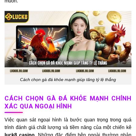
muốn.
Cách chọn gà đá khỏe mạnh giúp tăng tỷ lệ thắng
CÁCH CHỌN GÀ ĐÁ KHỎE MẠNH CHÍNH
XÁC QUA NGOẠI HÌNH
Việc quan sát ngoại hình là bước quan trọng trong quá
trình đánh giá chất lượng và tiềm năng của một chiến kê
luck8 casino
. Những đặc điểm bên ngoài thường phản