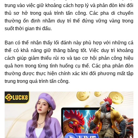
trung vào việc giữ khoảng cách hợp lý và phản đòn khi đối
thủ sơ hở trong quá trình tấn công. Các pha di chuyển
thường ổn định nhằm duy trì thế đứng vững vàng trong
suốt thời gian thi đấu.
Bạn có thể nhận thấy lối đánh này phù hợp với những cá
thể có khả năng giữ thăng bằng tốt. Việc duy trì khoảng
cách giúp giảm thiểu rủi ro và tạo cơ hội phản công hiệu
quả hơn trong từng tình huống cụ thể. Các pha phản đòn
thường được thực hiện chính xác khi đối phương mất tập
trung trong quá trình tấn công.