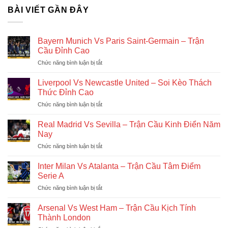
BÀI VIẾT GẦN ĐÂY
Bayern Munich Vs Paris Saint-Germain – Trận
Cầu Đỉnh Cao
ở
Chức năng bình luận bị tắt
Bayern
Munich
Liverpool Vs Newcastle United – Soi Kèo Thách
Vs
Thức Đỉnh Cao
Paris
ở
Chức năng bình luận bị tắt
Saint-
Liverpool
Germain
Vs
–
Real Madrid Vs Sevilla – Trận Cầu Kinh Điển Năm
Newcastle
Trận
Nay
United
Cầu
ở
Chức năng bình luận bị tắt
–
Đỉnh
Real
Soi
Cao
Madrid
Kèo
Inter Milan Vs Atalanta – Trận Cầu Tâm Điểm
Vs
Thách
Serie A
Sevilla
Thức
ở
Chức năng bình luận bị tắt
–
Đỉnh
Inter
Trận
Cao
Milan
Cầu
Arsenal Vs West Ham – Trận Cầu Kịch Tính
Vs
Kinh
Thành London
Atalanta
Điển