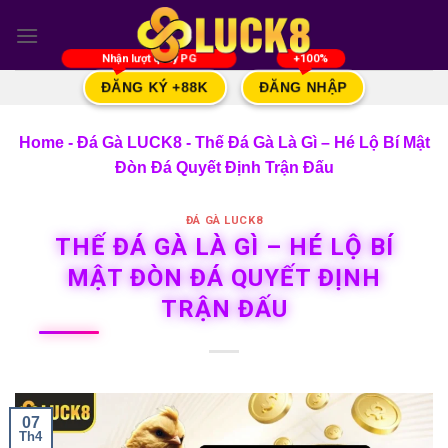
Bỏ
qua
nội
dung
ĐĂNG KÝ +88K
ĐĂNG NHẬP
Home
-
Đá Gà LUCK8
-
Thế Đá Gà Là Gì – Hé Lộ Bí Mật
Đòn Đá Quyết Định Trận Đấu
ĐÁ GÀ LUCK8
THẾ ĐÁ GÀ LÀ GÌ – HÉ LỘ BÍ
MẬT ĐÒN ĐÁ QUYẾT ĐỊNH
TRẬN ĐẤU
07
Th4