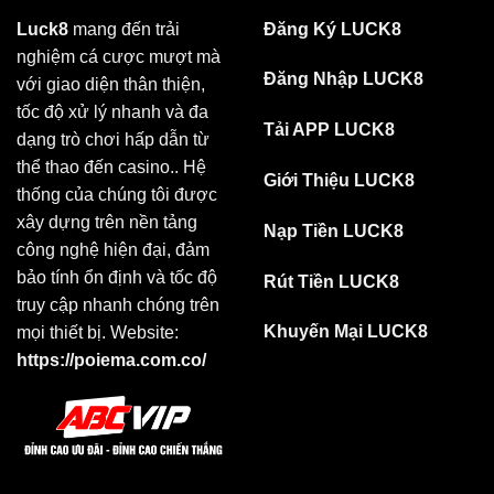
Năm
2026
Luck8
mang đến trải
Đăng Ký LUCK8
nghiệm cá cược mượt mà
Đăng Nhập LUCK8
với giao diện thân thiện,
tốc độ xử lý nhanh và đa
Tải APP LUCK8
dạng trò chơi hấp dẫn từ
thể thao đến casino.. Hệ
Giới Thiệu LUCK8
thống của chúng tôi được
xây dựng trên nền tảng
Nạp Tiền LUCK8
công nghệ hiện đại, đảm
bảo tính ổn định và tốc độ
Rút Tiền LUCK8
truy cập nhanh chóng trên
Khuyến Mại LUCK8
mọi thiết bị. Website:
https://poiema.com.co/