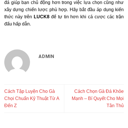
đá giúp bạn chủ động hơn trong việc lựa chọn cũng như
xây dựng chiến lược phù hợp. Hãy bắt đầu áp dụng kiến
thức này trên
LUCK8
để tự tin hơn khi cá cược các trận
đấu hấp dẫn.
ADMIN
Cách Tập Luyện Cho Gà
Cách Chọn Gà Đá Khỏe
Chọi Chuẩn Kỹ Thuật Từ A
Mạnh – Bí Quyết Cho Mọi
Đến Z
Tân Thủ