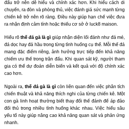
đấu trở nên dễ hiểu và chính xác hơn. Khi hiểu cách di
chuyển, ra đòn và phòng thủ, việc đánh giá sức mạnh từng
chiến kê trở nên rõ ràng. Điều này giúp hạn chế việc đưa
ra nhận định cảm tính hoặc thiếu cơ sở ở luck8 maison.
Hiểu rõ
thế đá gà là gì
giúp nhận diện lối đánh như đá mé,
đá dọc hay đá hầu trong từng tình huống cụ thể. Mỗi thế đá
mang đặc điểm riêng, ảnh hưởng trực tiếp đến khả năng
chiếm ưu thế trong trận đấu. Khi quan sát kỹ, người tham
gia có thể dự đoán diễn biến và kết quả với độ chính xác
cao hơn.
Ngoài ra,
thế đá gà là gì
còn liên quan đến việc phân tích
chiến thuật và khả năng thích nghi của từng chiến kê. Một
con gà linh hoạt thường biết thay đổi thế đánh để áp đảo
đối thủ trong nhiều tình huống khác nhau. Việc hiểu sâu
yếu tố này giúp nâng cao khả năng quan sát và phản ứng
nhanh.